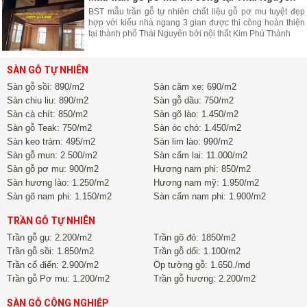
BST mẫu trần gỗ tự nhiên chất liệu gỗ pơ mu tuyệt đẹp
hợp với kiểu nhà ngang 3 gian được thi công hoàn thiện
tại thành phố Thái Nguyên bởi nội thất Kim Phú Thành
SÀN GỖ TỰ NHIÊN
Sàn gỗ sồi: 890/m2
Sàn căm xe: 690/m2
Sàn chiu liu: 890/m2
Sàn gỗ dầu: 750/m2
Sàn cà chít: 850/m2
Sàn gõ lào: 1.450/m2
Sàn gỗ Teak: 750/m2
Sàn óc chó: 1.450/m2
Sàn keo tràm: 495/m2
Sàn lim lào: 990/m2
Sàn gỗ mun: 2.500/m2
Sàn cẩm lai: 11.000/m2
Sàn gỗ pơ mu: 900/m2
Hương nam phi: 850/m2
Sàn hương lào: 1.250/m2
Hương nam mỹ: 1.950/m2
Sàn gõ nam phi: 1.150/m2
Sàn cẩm nam phi: 1.900/m2
TRẦN GỖ TỰ NHIÊN
Trần gỗ gụ: 2.200/m2
Trần gõ đỏ: 1850/m2
Trần gỗ sồi: 1.850/m2
Trần gỗ dổi: 1.100/m2
Trần cổ điển: 2.900/m2
Ốp tường gỗ: 1.650./md
Trần gỗ Pơ mu: 1.200/m2
Trần gỗ hương: 2.200/m2
SÀN GỖ CÔNG NGHIỆP