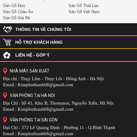
Sàn Gỗ Đức
Sàn Gỗ Thái Lan
Sàn Gỗ Châu Âu
Sàn Gỗ Việt Nam
Sàn Gỗ Giá Rẻ
THÔNG TIN VỀ CHÚNG TÔI
HỖ TRỢ KHÁCH HÀNG
LIÊN HỆ - GÓP Ý
NHÀ MÁY SẢN XUẤT
Địa chỉ : Thụy Lâm - Thụy Lôi - Đông Anh - Hà Nội
Email : Kimphuthanh68@gmail.com
VĂN PHÒNG TẠI HÀ NỘI
Địa Chỉ : Số 41, Khu B, Themanor, Nguyễn Xiển, Hà Nội
Email : Kimphuthanh68@gmail.com
VĂN PHÒNG TẠI SÀI GÒN
Đại Chỉ : 372 Lê Quang Định - Phường 11 - Q.Bình Thạnh
Email : Kimphuthanh68@gmail.com