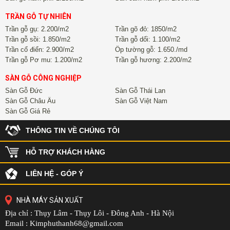
TRẦN GỖ TỰ NHIÊN
Trần gỗ gụ: 2.200/m2
Trần gõ đỏ: 1850/m2
Trần gỗ sồi: 1.850/m2
Trần gỗ dổi: 1.100/m2
Trần cổ điển: 2.900/m2
Ốp tường gỗ: 1.650./md
Trần gỗ Pơ mu: 1.200/m2
Trần gỗ hương: 2.200/m2
SÀN GỖ CÔNG NGHIỆP
Sàn Gỗ Đức
Sàn Gỗ Thái Lan
Sàn Gỗ Châu Âu
Sàn Gỗ Việt Nam
Sàn Gỗ Giá Rẻ
THÔNG TIN VỀ CHÚNG TÔI
HỖ TRỢ KHÁCH HÀNG
LIÊN HỆ - GÓP Ý
Hướng dẫn sử dụng sàn gỗ tự nhiên căm xe.
1- Cách lau và sử dung sàn gỗ
NHÀ MÁY SẢN XUẤT
Địa chỉ : Thụy Lâm - Thụy Lôi - Đông Anh - Hà Nội
Quét sạch tất cả vụn gỗ, bụi bẩn bằng chổi mềm hoặc
Email : Kimphuthanh68@gmail.com
máy hút bụi với đầu chổi quét sàn loại mềm