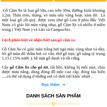
Gỗ Căm Xe là loại gỗ lớn, cao trên 30m, đường kính khoảng
1,2m. Thân tròn, thẳng, vỏ màu nâu vàng hoặc xám đỏ. Là
một loại gỗ rất quý, được xem như gỗ Lim ở phía Bắc Việt
Nam, có giác lõi màu vàng nhạt, gỗ Căm Xe có nhiều ở miền
trung ( Việt Nam ) và Lào và Campuchia .
Cách phân biệt và nhận biết sàn gỗ căm xe.
Gỗ Căm Xe có giác màu trắng hơi ngả màu vàng nhạt và dày,
lõi gỗ màu đỏ thẫm hơi có vân, thớ gỗ mịn, gỗ nặng tỷ trọng
1,15 ( 15% nước ), bề mặt gỗ đanh và rất cứng.
Cây
gỗ Căm Xe cho gỗ tốt
, rất bền, không bị mối mọt, chịu
được mưa nắng, dùng đóng đồ mộc cao cấp, đóng tàu biển
.....có thể sử dụng ở những nơi có thời tiết khắc nhiệt .
Sàn gỗ tự nhiên
căm xe có sự biến đổi màu sắc theo thời gian
Đọc thêm
trong quá trình sử dụng, lúc mới đầu
sàn gỗ căm xe
có màu
vàng nghệ qua quá trình sử dụng gỗ dần chuyển sang màu
DANH SÁCH SẢN PHẨM
đỏ giống gỗ hương đỏ và cuối cùng là màu đỏ đậm.
Khi cầm thanh gỗ căm xe Lào ta thấy rất nặng và chắc chắn