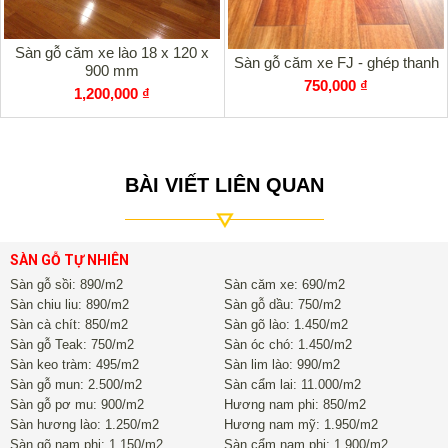
phải sản phẩm kém chất lượng quý khách nên tới hệ trực tiếp
với sàn gỗ Kim Phú Thành
Hotline 0989.915.666
để được tư
Sàn gỗ căm xe lào 18 x 120 x
vấn kỹ hơn
Sàn gỗ căm xe FJ - ghép thanh
900 mm
750,000 ₫
1,200,000 ₫
Tại sao sàn gỗ căm xe lại được nhiều người sử dụng?
Gỗ Căm Xe thuộc nhóm gỗ 2 trong bảng nhóm gỗ quý tại
Việt Nam gỗ mọc ở vùng nhiệt đới thường trong những khu
rừng nguyên sinh có độ tuổi khi khai thác từ 80 năm đến 100
BÀI VIẾT LIÊN QUAN
năm, nên gỗ cứng và rắn chắc với mức độ khai thác ồ ạt như
hiện nay gỗ ngày càng trở nên quý và hiếm
Sàn gỗ tự nhiên
căm xe có màu sắc tự nhiên rất đẹp, phù hợp
SÀN GỖ TỰ NHIÊN
với rất nhiều không gian kể cả không gian hiện đại lẫn
Sàn gỗ sồi: 890/m2
Sàn căm xe: 690/m2
không gian cổ điển.
Sàn gỗ căm xe lào
có độ cứng rất cao
Sàn chiu liu: 890/m2
Sàn gỗ dầu: 750/m2
màu sắc tương đối đồng đều nhưng lại có giá thành hợp lý
Sàn cà chít: 850/m2
Sàn gõ lào: 1.450/m2
nhất, tốt nhất trong các loại sàn gỗ tự nhiên....
Sàn gỗ Teak: 750/m2
Sàn óc chó: 1.450/m2
Sàn keo tràm: 495/m2
Sàn lim lào: 990/m2
Khi đã được xử lý tẩm sấy đúng kỹ thuật thì
chất lượng sàn
gỗ căm xe
không khác gì sàn gỗ lim Thanh Hóa của Việt
Sàn gỗ mun: 2.500/m2
Sàn cẩm lai: 11.000/m2
Nam có thể sử dụng ở mọi nơi mọi chỗ mà không sợ bị mối
Sàn gỗ pơ mu: 900/m2
Hương nam phi: 850/m2
mọt cũng như hư hỏng.
Sàn hương lào: 1.250/m2
Hương nam mỹ: 1.950/m2
Sàn gõ nam phi: 1.150/m2
Sàn cẩm nam phi: 1.900/m2