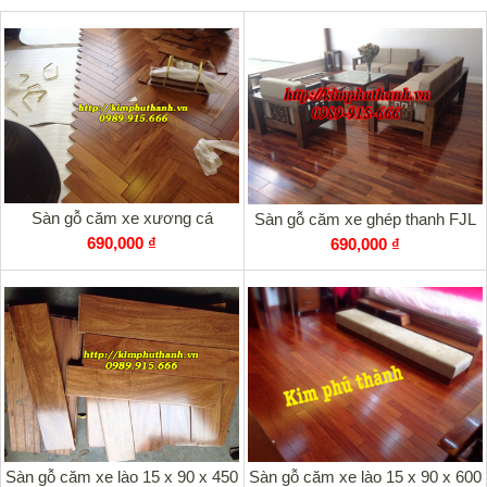
sờ vào bên hông thanh gỗ ta thấy hơi ẩm , khi ngâm gỗ trong
nước ta thấy có mùi chua chua rất đặc trưng.
Sàn gỗ căm xe tại thì trường Việt Nam hiện có nhiều loại và
được sản xuất từ nhiều nguồn nguyên liệu gỗ căm xe khác
nhau. Tuy nhiên chỉ có sàn gỗ căm xe Lào là loại có tiêu
chuẩn chất lượng cao nhất, gỗ có độ cứng cao, rắn chắc và
không bị mối mọt. Bên cạnh đó nhiều loại căm xe có xuất xứ
từ Nam phi, Myanmar có chất lượng kém hơn.
Sàn gỗ căm xe xương cá
Sàn gỗ căm xe ghép thanh FJL
690,000 ₫
690,000 ₫
Sàn gỗ căm xe lào 15 x 90 x 450
Sàn gỗ căm xe lào 15 x 90 x 600