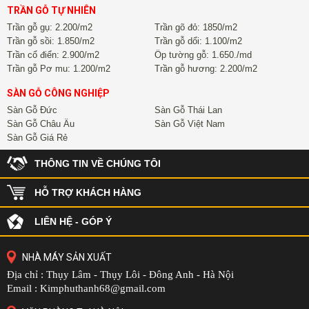
TRẦN GỖ TỰ NHIÊN
Trần gỗ gụ: 2.200/m2
Trần gõ đỏ: 1850/m2
Trần gỗ sồi: 1.850/m2
Trần gỗ dổi: 1.100/m2
Trần cổ điển: 2.900/m2
Ốp tường gỗ: 1.650./md
Trần gỗ Pơ mu: 1.200/m2
Trần gỗ hương: 2.200/m2
SÀN GỖ CÔNG NGHIỆP
Sàn Gỗ Đức
Sàn Gỗ Thái Lan
Sàn Gỗ Châu Âu
Sàn Gỗ Việt Nam
Sàn Gỗ Giá Rẻ
THÔNG TIN VỀ CHÚNG TÔI
HỖ TRỢ KHÁCH HÀNG
LIÊN HỆ - GÓP Ý
NHÀ MÁY SẢN XUẤT
Địa chỉ : Thụy Lâm - Thụy Lôi - Đông Anh - Hà Nội
Email : Kimphuthanh68@gmail.com