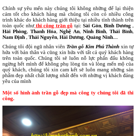
Chính sự yêu mến này chúng tôi không những để lại thiện
cảm tốt cho khách hàng mà chúng tôi còn có nhiều công
trình khác do khách hàng giới thiệu tại nhiều tỉnh thành trên
toàn quốc như
thi công trần gỗ
tại:
Sài Gòn
,
Bình Dương
,
Hải Phòng
,
Thanh Hóa
,
Nghệ An
,
Ninh Bình
,
Thái Bình
,
Nam Định
,
Thái Nguyên
,
Hải Dương
,
Quảng Ninh
....
Chúng tôi đội ngũ nhân viên
Trần gỗ Kim Phú Thành
xin tự
hứa với bản thân và cũng xin hứa với tất cả quý khách hàng
trên toàn quốc. Chúng tôi sẽ luôn nỗ lực phấn đấu không
ngừng hết mình để không phụ lòng tin và lòng mến mộ của
quý khách, chúng tôi xin cam kết sẽ luôn mang những sản
phẩm đẹp nhất chất lượng nhất đến với những vị khách đáng
yêu của mình
Một số hình ảnh trần gỗ đẹp mà công ty chúng tôi đã thi
công.