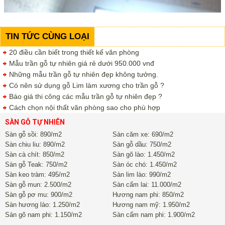
TIN TỨC CÙNG LOẠI
20 điều cần biết trong thiết kế văn phòng
Mẫu trần gỗ tự nhiên giá rẻ dưới 950.000 vnđ
Những mẫu trần gỗ tự nhiên đẹp không tưởng.
Có nên sử dụng gỗ Lim làm xương cho trần gỗ ?
Báo giá thi công các mẫu trần gỗ tự nhiên đẹp ?
Cách chọn nội thất văn phòng sao cho phù hợp
SÀN GỖ TỰ NHIÊN
Sàn gỗ sồi: 890/m2
Sàn căm xe: 690/m2
Sàn chiu liu: 890/m2
Sàn gỗ dầu: 750/m2
Sàn cà chít: 850/m2
Sàn gõ lào: 1.450/m2
Sàn gỗ Teak: 750/m2
Sàn óc chó: 1.450/m2
Sàn keo tràm: 495/m2
Sàn lim lào: 990/m2
Sàn gỗ mun: 2.500/m2
Sàn cẩm lai: 11.000/m2
Sàn gỗ pơ mu: 900/m2
Hương nam phi: 850/m2
Sàn hương lào: 1.250/m2
Hương nam mỹ: 1.950/m2
Sàn gõ nam phi: 1.150/m2
Sàn cẩm nam phi: 1.900/m2