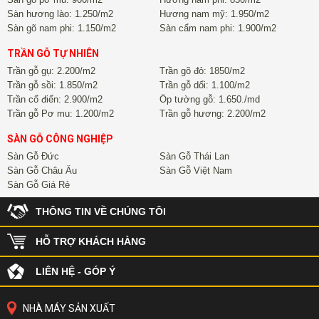
Sàn hương lào: 1.250/m2
Hương nam mỹ: 1.950/m2
Sàn gõ nam phi: 1.150/m2
Sàn cẩm nam phi: 1.900/m2
TRẦN GỖ TỰ NHIÊN
Trần gỗ gụ: 2.200/m2
Trần gõ đỏ: 1850/m2
Trần gỗ sồi: 1.850/m2
Trần gỗ dổi: 1.100/m2
Trần cổ điển: 2.900/m2
Ốp tường gỗ: 1.650./md
Trần gỗ Pơ mu: 1.200/m2
Trần gỗ hương: 2.200/m2
SÀN GỖ CÔNG NGHIỆP
Sàn Gỗ Đức
Sàn Gỗ Thái Lan
Sàn Gỗ Châu Âu
Sàn Gỗ Việt Nam
Sàn Gỗ Giá Rẻ
THÔNG TIN VỀ CHÚNG TÔI
HỖ TRỢ KHÁCH HÀNG
LIÊN HỆ - GÓP Ý
NHÀ MÁY SẢN XUẤT