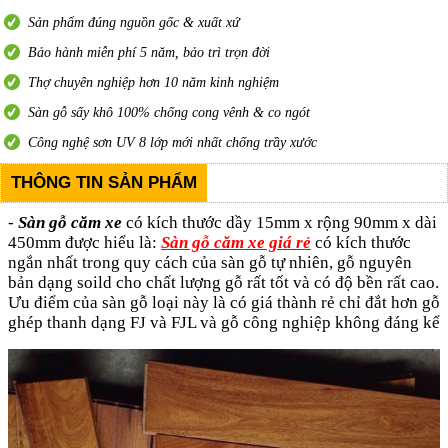
Sản phẩm đúng nguồn gốc & xuất xứ
Bảo hành miễn phí 5 năm, bảo trì trọn đời
Thợ chuyên nghiệp hơn 10 năm kinh nghiệm
Sàn gỗ sấy khô 100% chống cong vênh & co ngót
Công nghệ sơn UV 8 lớp mới nhất chống trầy xước
THÔNG TIN SẢN PHẨM
-
Sàn gỗ căm xe
có kích thước dầy 15mm x rộng 90mm x dài
450mm được hiểu là:
Sàn gỗ căm xe giá rẻ
có kích thước
ngắn nhất trong quy cách của sàn gỗ tự nhiên, gỗ nguyên
bản dạng soild cho chất lượng gỗ rất tốt và có độ bền rất cao.
Ưu điểm của sàn gỗ loại này là có giá thành rẻ chỉ đắt hơn gỗ
ghép thanh dạng FJ và FJL và gỗ công nghiệp không đáng kể