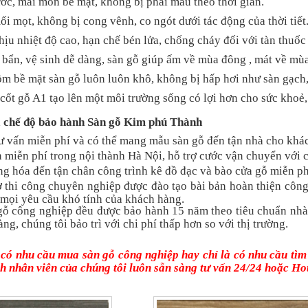
xước, mài mòn bề mặt, không bị phai màu theo thời gian.
i mọt, không bị cong vênh, co ngót dưới tác động của thời tiết
ịu nhiệt độ cao, hạn chế bén lửa, chống cháy đối với tàn thuốc 
bẩn, vệ sinh dễ dàng, sàn gỗ giúp ấm về mùa đông , mát về mù
 bề mặt sàn gỗ luôn luôn khô, không bị hấp hơi như sàn gạch,
cốt gỗ A1 tạo lên một môi trường sống có lợi hơn cho sức khoẻ,
à chế độ bảo hành Sàn gỗ Kim phú Thành
tư vấn miễn phí và có thể mang mẫu sàn gỗ đến tận nhà cho kh
miễn phí trong nội thành Hà Nội, hỗ trợ cước vận chuyển với c
g hóa đến tận chân công trình kê đồ đạc và bào cửa gỗ miễn ph
ợ thi công chuyên nghiệp được đào tạo bài bản hoàn thiện công
mọi yêu cầu khó tính của khách hàng.
 gỗ công nghiệp đều được bảo hành 15 năm theo tiêu chuẩn nhà
àng, chúng tôi bảo trì với chi phí thấp hơn so với thị trường.
có nhu cầu mua sàn gỗ công nghiệp hay chỉ là có nhu cầu tìm h
 nhân viên của chúng tôi luôn sẵn sàng tư vấn 24/24 hoặc Ho