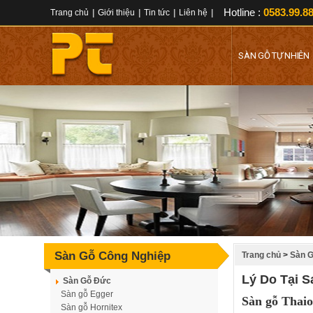
Hotline :
0583.99.88
Trang chủ
|
Giới thiệu
|
Tin tức
|
Liên hệ
|
SÀN GỖ TỰ NHIÊN
Sàn Gỗ Công Nghiệp
Trang chủ
>
Sàn G
Lý Do Tại S
Sàn Gỗ Đức
Sàn gỗ Egger
Sàn gỗ Thaio
Sàn gỗ Hornitex