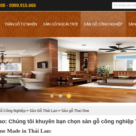
88 - 0989.915.666
TRẦN GỖ TỰ NHIÊN
SÀN GỖ NGOÀI TRỜI
SÀN GỖ CÔNG NGHIỆP
SÀN
ỗ Công Nghiệp
>
Sàn Gỗ Thái Lan
>
Sàn gỗ Thai One
ao: Chúng tôi khuyên bạn chọn sàn gỗ công nghiệp
ne Made in Thái Lan: