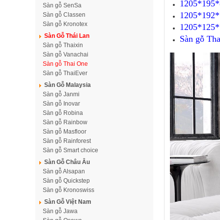
1205*195*
Sàn gỗ SenSa
1205*192*
Sàn gỗ Classen
Sàn gỗ Kronotex
1205*125*
Sàn Gỗ Thái Lan
Sàn gỗ Tha
Sàn gỗ Thaixin
Sàn gỗ Vanachai
Sàn gỗ Thai One
Sàn gỗ ThaiEver
Sàn Gỗ Malaysia
Sàn gỗ Janmi
Sàn gỗ Inovar
Sàn gỗ Robina
Sàn gỗ Rainbow
Sàn gỗ Masfloor
Sàn gỗ Rainforest
Sàn gỗ Smart choice
Sàn Gỗ Châu Âu
Sàn gỗ Alsapan
Sàn gỗ Quickstep
Sàn gỗ Kronoswiss
Sàn Gỗ Việt Nam
Sàn gỗ Jawa