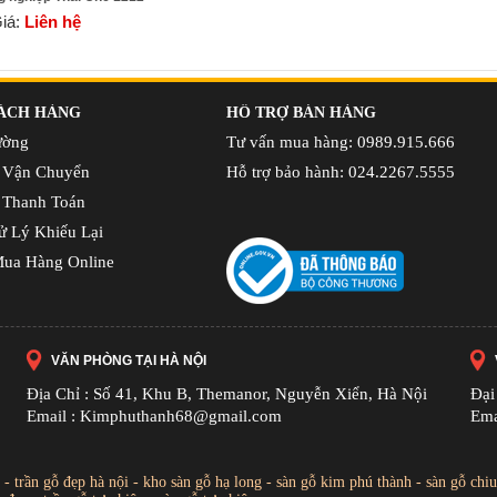
iá:
Liên hệ
ÁCH HÀNG
HỖ TRỢ BÁN HÀNG
ường
Tư vấn mua hàng: 0989.915.666
 Vận Chuyển
Hỗ trợ bảo hành: 024.2267.5555
 Thanh Toán
ử Lý Khiếu Lại
ua Hàng Online
VĂN PHÒNG TẠI HÀ NỘI
Địa Chỉ : Số 41, Khu B, Themanor, Nguyễn Xiển, Hà Nội
Đại
Email : Kimphuthanh68@gmail.com
Ema
-
trần gỗ đẹp hà nội
-
kho sàn gỗ hạ long
-
sàn gỗ kim phú thành
-
sàn gỗ chiu