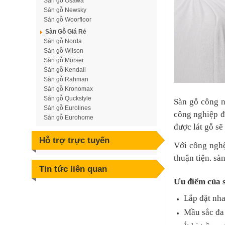
Sàn gỗ Osawa
Sàn gỗ Newsky
Sàn gỗ Woorfloor
Sàn Gỗ Giá Rẻ
Sàn gỗ Norda
Sàn gỗ Wilson
Sàn gỗ Morser
Sàn gỗ Kendall
Sàn gỗ Rahman
Sàn gỗ Kronomax
Sàn gỗ Quckstyle
Sàn gỗ công n
Sàn gỗ Eurolines
công nghiệp đ
Sàn gỗ Eurohome
được lát gỗ sẽ
Hỗ trợ trực tuyến
Với công nghệ
thuận tiện. sà
Tin tức liên quan
Ưu điểm của s
Lắp đặt nha
Mầu sắc đa 