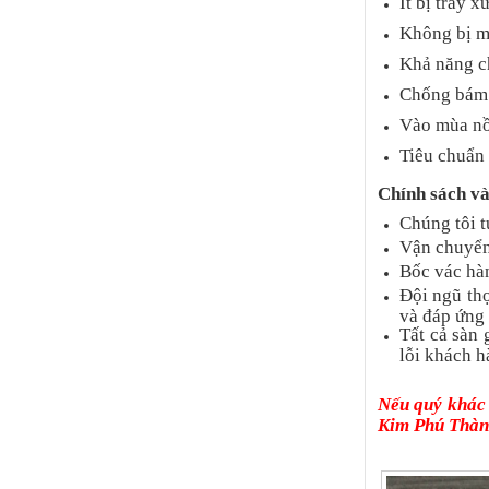
Ít bị trầy 
Không bị mố
Khả năng ch
Chống bám 
Vào mùa nồm
Tiêu chuẩn 
Chính sách v
Chúng tôi 
Vận chuyển 
Bốc vác hàn
Đội ngũ th
và đáp ứng 
Tất cả sàn
lỗi khách h
Nếu quý khác 
Kim Phú Thành