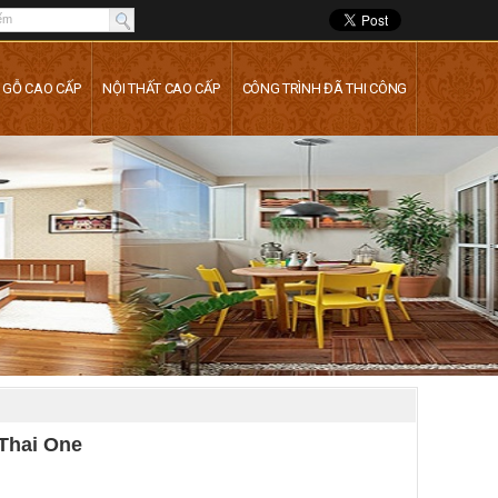
 GỖ CAO CẤP
NỘI THẤT CAO CẤP
CÔNG TRÌNH ĐÃ THI CÔNG
 Thai One