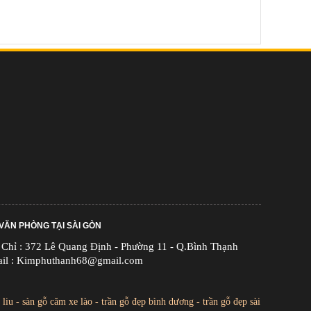
VĂN PHÒNG TẠI SÀI GÒN
 Chỉ : 372 Lê Quang Định - Phường 11 - Q.Bình Thạnh
il : Kimphuthanh68@gmail.com
 liu
-
sàn gỗ căm xe lào
-
trần gỗ đẹp bình dương
-
trần gỗ đẹp sài