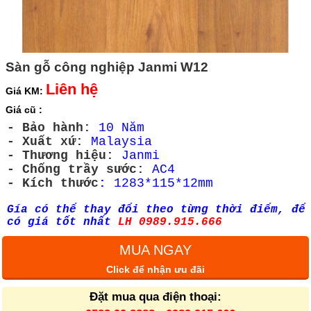
Sàn gỗ công nghiệp Janmi W12
Liên hệ
Giá KM:
Giá cũ :
- Bảo hành:
10 Năm
- Xuất xứ:
Malaysia
- Thương hiệu:
Janmi
- Chống trầy sước:
AC4
- Kích thước
:
1283*115*12mm
Gía có thể thay đổi theo từng thời điểm, để
có giá tốt nhất
LH 0989.915.666
MUA NGAY
Click để nhận ưu đãi
Đặt mua qua điện thoại: