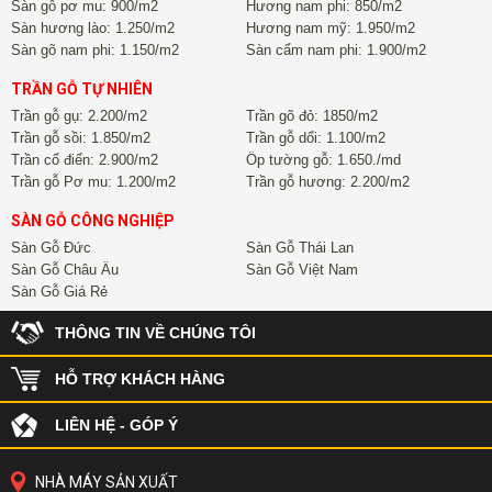
Sàn gỗ pơ mu: 900/m2
Hương nam phi: 850/m2
Sàn hương lào: 1.250/m2
Hương nam mỹ: 1.950/m2
Sàn gõ nam phi: 1.150/m2
Sàn cẩm nam phi: 1.900/m2
TRẦN GỖ TỰ NHIÊN
Trần gỗ gụ: 2.200/m2
Trần gõ đỏ: 1850/m2
Trần gỗ sồi: 1.850/m2
Trần gỗ dổi: 1.100/m2
Trần cổ điển: 2.900/m2
Ốp tường gỗ: 1.650./md
Trần gỗ Pơ mu: 1.200/m2
Trần gỗ hương: 2.200/m2
SÀN GỖ CÔNG NGHIỆP
Sàn Gỗ Đức
Sàn Gỗ Thái Lan
Sàn Gỗ Châu Âu
Sàn Gỗ Việt Nam
Sàn Gỗ Giá Rẻ
THÔNG TIN VỀ CHÚNG TÔI
HỖ TRỢ KHÁCH HÀNG
LIÊN HỆ - GÓP Ý
NHÀ MÁY SẢN XUẤT