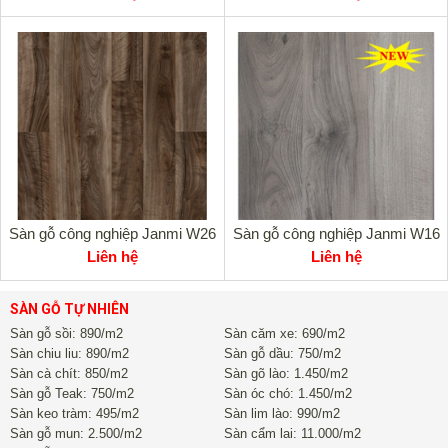
Sàn gỗ công nghiệp Janmi W26
Sàn gỗ công nghiệp Janmi W16
Liên hệ
Liên hệ
SÀN GỖ TỰ NHIÊN
Sàn gỗ sồi: 890/m2
Sàn căm xe: 690/m2
Sàn chiu liu: 890/m2
Sàn gỗ dầu: 750/m2
Sàn cà chít: 850/m2
Sàn gõ lào: 1.450/m2
Sàn gỗ Teak: 750/m2
Sàn óc chó: 1.450/m2
Sàn keo tràm: 495/m2
Sàn lim lào: 990/m2
Sàn gỗ mun: 2.500/m2
Sàn cẩm lai: 11.000/m2