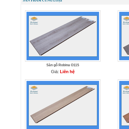
SẢN PHẨM CÙNG LOẠI
Sàn gỗ Robina O115
Giá:
Liên hệ