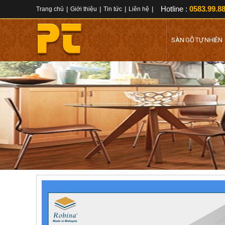
Hotline :
0583.99.88
Trang chủ
|
Giới thiệu
|
Tin tức
|
Liên hệ
|
SÀN GỖ TỰ NHIÊN