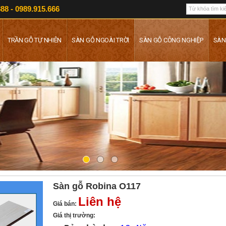
88 - 0989.915.666
TRẦN GỖ TỰ NHIÊN
SÀN GỖ NGOÀI TRỜI
SÀN GỖ CÔNG NGHIỆP
SÀN
Sàn gỗ Robina O117
Liên hệ
Giá bán:
Giá thị trường: