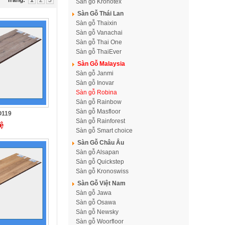
Trang:
1
2
3
Sàn gỗ Kronotex
Sàn Gỗ Thái Lan
Sàn gỗ Thaixin
Sàn gỗ Vanachai
Sàn gỗ Thai One
Sàn gỗ ThaiEver
Sàn Gỗ Malaysia
Sàn gỗ Janmi
Sàn gỗ Inovar
Sàn gỗ Robina
Sàn gỗ Rainbow
Sàn gỗ Masfloor
O119
Trần Gỗ Tự Nhiên Pơmu - T14
Sàn gỗ Rainforest
Giá: Liên hệ
ệ
Sàn gỗ Smart choice
Sàn Gỗ Châu Âu
Sàn gỗ Alsapan
Sàn gỗ Quickstep
Sàn gỗ Kronoswiss
Sàn Gỗ Việt Nam
Sàn gỗ Jawa
Sàn gỗ Osawa
Sàn gỗ Newsky
Sàn gỗ Woorfloor