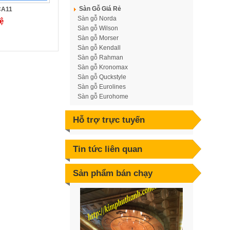
Sàn Gỗ Giá Rẻ
CA11
Sàn gỗ Norda
ệ
Trần Gỗ Tự Nhiên Pơ Mu -T04
Sàn gỗ Wilson
Giá: Liên hệ
Sàn gỗ Morser
Sàn gỗ Kendall
Sàn gỗ Rahman
Sàn gỗ Kronomax
Sàn gỗ Quckstyle
Sàn gỗ Eurolines
Sàn gỗ Eurohome
Hỗ trợ trực tuyến
Tin tức liên quan
Trần Gỗ Tự Nhiên Phòng Khách -
T03
Giá: Liên hệ
Sản phẩm bán chạy