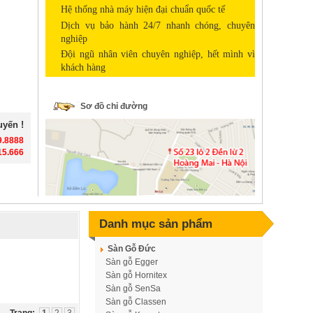
Hệ thống nhà máy hiện đại chuẩn quốc tế
Dịch vụ bảo hành 24/7 nhanh chóng, chuyên
nghiệp
Đội ngũ nhân viên chuyên nghiệp, hết mình vì
khách hàng
Sàn gỗ Giáng Hương Lào 18 x 120
Sơ đồ chỉ đường
x 900 mm
Giá: 3,100,000 VNĐ
uyến !
9.8888
15.666
Danh mục sản phẩm
Sàn Gỗ Đức
Sàn gỗ Egger
Sàn gỗ Hornitex
Sàn gỗ SenSa
Trần Gỗ Tự Nhiên Pơmu - T16
Sàn gỗ Classen
Giá: Liên hệ