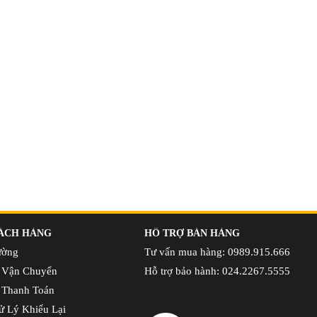
ÁCH HÀNG
HỖ TRỢ BÁN HÀNG
ường
Tư vấn mua hàng: 0989.915.666
 Vận Chuyển
Hỗ trợ bảo hành: 024.2267.5555
 Thanh Toán
ử Lý Khiếu Lại