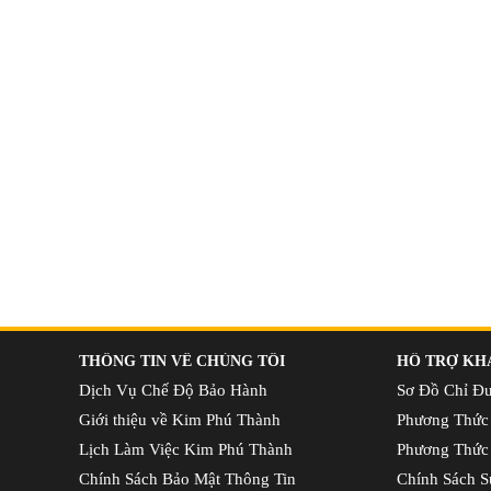
THÔNG TIN VỀ CHÚNG TÔI
HỖ TRỢ KH
Dịch Vụ Chế Độ Bảo Hành
Sơ Đồ Chỉ Đ
Giới thiệu về Kim Phú Thành
Phương Thức
Lịch Làm Việc Kim Phú Thành
Phương Thức
Chính Sách Bảo Mật Thông Tin
Chính Sách S