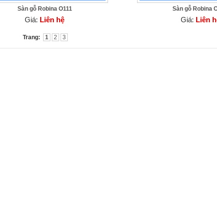
Sàn gỗ Robina O111
Sàn gỗ Robina 
Giá:
Liên hệ
Giá:
Liên h
Trang:
1
2
3