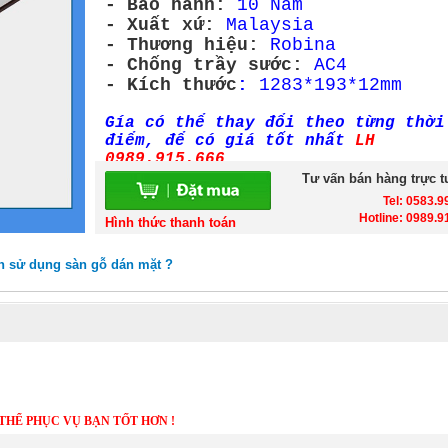
- Bảo hành:
10 Năm
- Xuất xứ:
Malaysia
- Thương hiệu:
Robina
- Chống trầy sước:
AC4
- Kích thước
:
1283*193*12mm
Gía có thể thay đổi theo từng thời
điểm, để có giá tốt nhất
LH
0989.915.666
Tư vấn bán hàng trực t
Tel: 0583.9
Hotline: 0989.9
Hình thức thanh toán
n sử dụng sàn gỗ dán mặt ?
THỂ PHỤC VỤ BẠN TỐT HƠN !